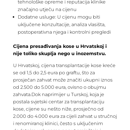
tehnološke opreme i reputacija klinike
značajno utječu na cijenu
Dodatne usluge: U cijenu mogu biti
uključene konzultacije, analiza vlasišta,
postoperativna njega i kontrolni pregledi
Cijena presađivanja kose u Hrvatskoj i
nije toliko skuplja nego u inozemstvu.
U Hrvatskoj, cijena transplantacije kose kreće
se od 1,5 do 2,5 eura po graftu, što za
prosječan zahvat može značiti ukupni iznos
od 2.500 do 5.000 eura, ovisno o obujmu
zahvata.Dok naprimijer u Turskoj, koja je
postala svjetski centar za transplantaciju
kose, cijene su nešto niže, prosječno od
2.000 do 4.000 eura za cijeli zahvat u stručnoj
i renomiranoj klinici, često s uključenim