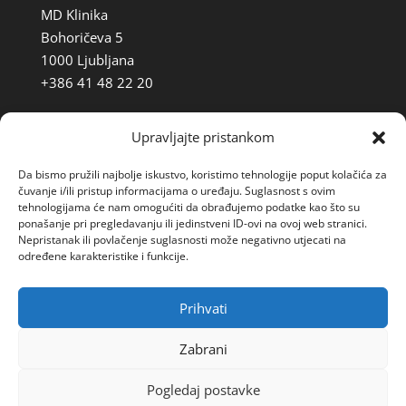
MD Klinika
Bohoričeva 5
1000 Ljubljana
+386 41 48 22 20
Upravljajte pristankom
Italija
Corso Sempione 10
Da bismo pružili najbolje iskustvo, koristimo tehnologije poput kolačića za
20154 Milano
čuvanje i/ili pristup informacijama o uređaju. Suglasnost s ovim
tehnologijama će nam omogućiti da obrađujemo podatke kao što su
+39 344 48 22 091
ponašanje pri pregledavanju ili jedinstveni ID-ovi na ovoj web stranici.
Nepristanak ili povlačenje suglasnosti može negativno utjecati na
Via Dante Alighieri 7
određene karakteristike i funkcije.
34122 Trst
+39 344 48 22 091
Prihvati
Zabrani
Pogledaj postavke