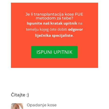
Je li transplantacija kose FUE
metodom za tebe?
Ispunite naš kratak upitnik
na
temelju kojeg ćete dobiti
odgovor
liječnika specijaliste
.
ISPUNI UPITNIK
Čitajte :)
Opadanje kose