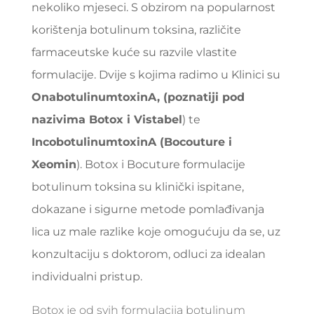
nekoliko mjeseci. S obzirom na popularnost
korištenja botulinum toksina, različite
farmaceutske kuće su razvile vlastite
formulacije. Dvije s kojima radimo u Klinici su
OnabotulinumtoxinA, (poznatiji pod
nazivima Botox i Vistabel
) te
IncobotulinumtoxinA (Bocouture i
Xeomin
). Botox i Bocuture formulacije
botulinum toksina su klinički ispitane,
dokazane i sigurne metode pomlađivanja
lica uz male razlike koje omogućuju da se, uz
konzultaciju s doktorom, odluci za idealan
individualni pristup.
Botox je od svih formulacija botulinum