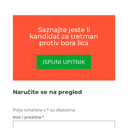
Saznajte jeste li
kandidat za tretman
protiv bora lica
ISPUNI UPITNIK
Naručite se na pregled
Polja označena s * su obavezna.
Ime i prezime
*