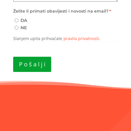
Želite li primati obavijesti i novosti na email?
*
DA
NE
Slanjem upita prihvaćate
pravila privatnosti
.