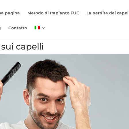
ma pagina
Metodo di trapianto FUE
La perdita dei capell
g
Contatto
sui capelli