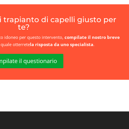
 trapianto di capelli giusto per
te?
dato idoneo per questo intervento,
compilate il nostro breve
l quale
otterrete
la risposta da uno specialista
.
pilate il questionario