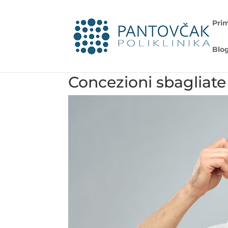
Pri
Blo
Concezioni sbagliate 