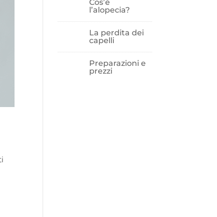
Cos’è
l’alopecia?
La perdita dei
capelli
Preparazioni e
prezzi
i