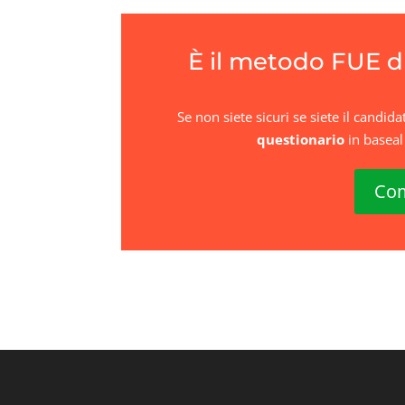
È il metodo FUE di
Se non siete sicuri se siete il candi
questionario
in
base
a
Com