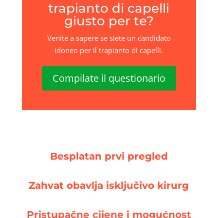
trapianto di capelli
giusto per te?
Venite a sapere se siete un candidato
idoneo per il trapianto di capelli.
Compilate il questionario
Besplatan prvi pregled
Zahvat obavlja isključivo kirurg
Pristupačne cijene i mogućnost