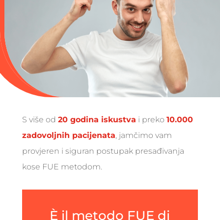
S više od
20 godina iskustva
i preko
10.000
zadovoljnih pacijenata
, jamčimo vam
provjeren i siguran postupak presađivanja
kose FUE metodom.
È il metodo FUE di