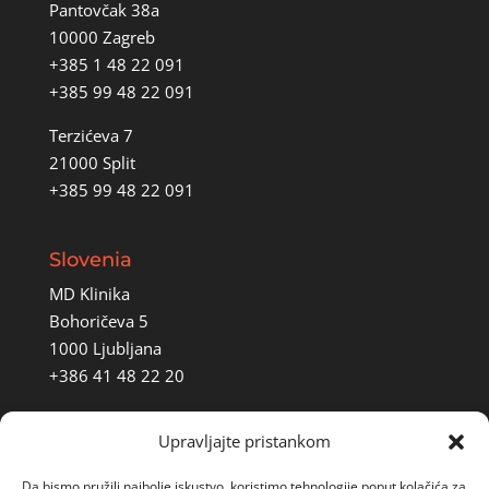
Pantovčak 38a
10000 Zagreb
+385 1 48 22 091
+385 99 48 22 091
Terzićeva 7
21000 Split
+385 99 48 22 091
Slovenia
MD Klinika
Bohoričeva 5
1000 Ljubljana
+386 41 48 22 20
Upravljajte pristankom
Italija
Corso Sempione 10
Da bismo pružili najbolje iskustvo, koristimo tehnologije poput kolačića za