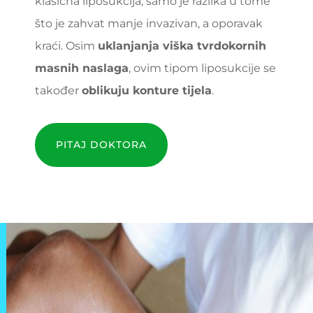
klasična liposukcija, samo je razlika u tome
što je zahvat manje invazivan, a oporavak
kraći. Osim
uklanjanja viška tvrdokornih
masnih naslaga
, ovim tipom liposukcije se
također
oblikuju konture tijela
.
PITAJ DOKTORA