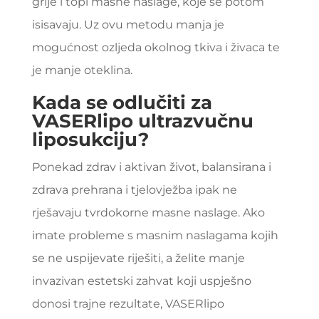
grije i topi masne naslage, koje se potom
isisavaju. Uz ovu metodu manja je
mogućnost ozljeda okolnog tkiva i živaca te
je manje oteklina.
Kada se odlučiti za
VASERlipo ultrazvučnu
liposukciju?
Ponekad zdrav i aktivan život, balansirana i
zdrava prehrana i tjelovježba ipak ne
rješavaju tvrdokorne masne naslage. Ako
imate probleme s masnim naslagama kojih
se ne uspijevate riješiti, a želite manje
invazivan estetski zahvat koji uspješno
donosi trajne rezultate, VASERlipo