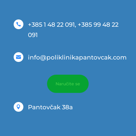
+385 1 48 22 091, +385 99 48 22

091
info@poliklinikapantovcak.com

Naručite se
Pantovčak 38a
