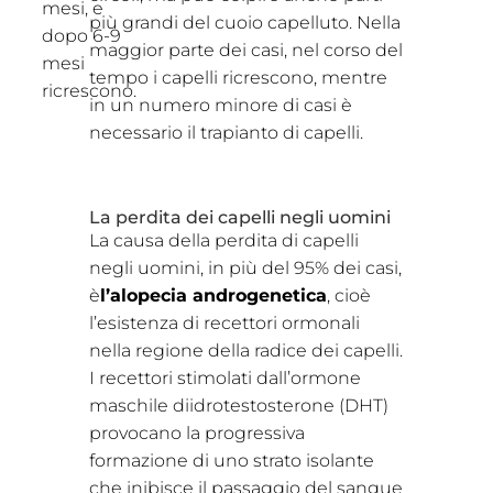
mesi, e
più grandi del cuoio capelluto. Nella
dopo 6-9
maggior parte dei casi, nel corso del
mesi
tempo i capelli ricrescono, mentre
ricrescono.
in un numero minore di casi è
necessario il trapianto di capelli.
La perdita dei capelli negli uomini
La causa della perdita di capelli
negli uomini, in più del 95% dei casi,
è
l’alopecia androgenetica
, cioè
l’esistenza di recettori ormonali
nella regione della radice dei capelli.
I recettori stimolati dall’ormone
maschile diidrotestosterone (DHT)
provocano la progressiva
formazione di uno strato isolante
che inibisce il passaggio del sangue