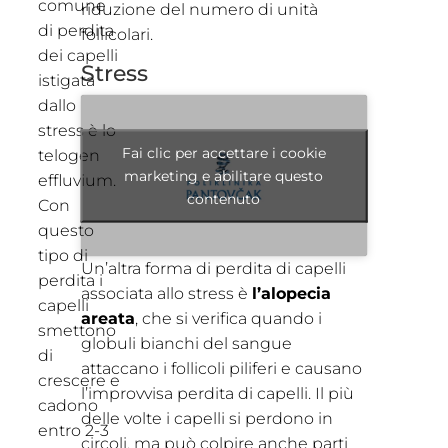
comune
riduzione del numero di unità
di perdita
follicolari.
dei capelli
Stress
istigata
dallo
stress è lo
Fai clic per accettare i cookie
telogen
marketing e abilitare questo
effluvium.
contenuto
Con
questo
tipo di
Un’altra forma di perdita di capelli
perdita i
associata allo stress è
l’alopecia
capelli
areata
, che si verifica quando i
smettono
globuli bianchi del sangue
di
attaccano i follicoli piliferi e causano
crescere e
l’improvvisa perdita di capelli. Il più
cadono
delle volte i capelli si perdono in
entro 2-3
circoli, ma può colpire anche parti