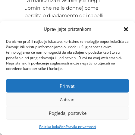
La mancanza è visibile (sia negli
uomini che nelle donne) come
perdita o diradamento dei capelli
nella regione frontale del cuoio
Upravljajte pristankom
capelluto. Il trapianto di capelli è
possibile.
Da bismo pružili najbolje iskustvo, koristimo tehnologije poput kolačića za
čuvanje i/ili pristup informacijama o uređaju. Suglasnost s ovim
Cambiamenti cutanei
tehnologijama će nam omogućiti da obrađujemo podatke kao što su
ponašanje pri pregledavanju ili jedinstveni ID-ovi na ovoj web stranici.
Problemi cutanei localizzati come
Nepristanak ili povlačenje suglasnosti može negativno utjecati na
eczemi, cicatrici e infezioni possono
određene karakteristike i funkcije.
causare la perdita temporanea o
permanente dei capelli. La
Prihvati
procedura di trapianto dei capelli
può essere considerata solo
Zabrani
quando la pelle è calma
Pogledaj postavke
(dormiente).
La tricotillomania
Politika kolačića
Pravila privatnosti
La tricotillomania è un disturbo