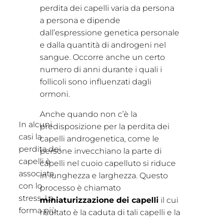
perdita dei capelli varia da persona
a persona e dipende
dall’espressione genetica personale
e dalla quantità di androgeni nel
sangue. Occorre anche un certo
numero di anni durante i quali i
follicoli sono influenzati dagli
ormoni.
Anche quando non c’è la
In alcuni
predisposizione per la perdita dei
casi la
capelli androgenetica, come le
perdita dei
persone invecchiano la parte di
capelli è
capelli nel cuoio capelluto si riduce
associata
in lunghezza e larghezza. Questo
con lo
processo è chiamato
stress. La
miniaturizzazione dei capelli
il cui
forma più
risultato è la caduta di tali capelli e la